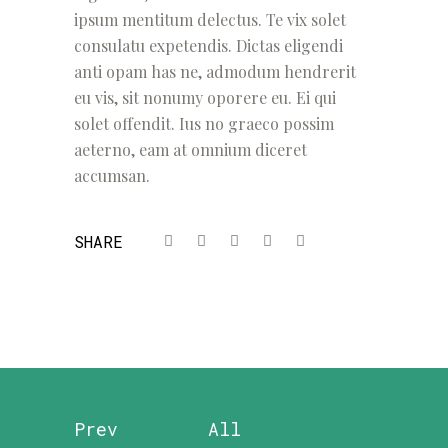
ipsum mentitum delectus. Te vix solet
consulatu expetendis. Dictas eligendi
anti opam has ne, admodum hendrerit
eu vis, sit nonumy oporere eu. Ei qui
solet offendit. Ius no graeco possim
aeterno, eam at omnium diceret
accumsan.
SHARE
Prev
All